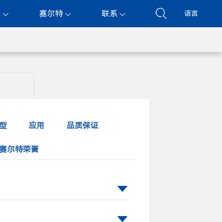
持
赛尔特
联系
语言
型
应用
品质保证
赛尔特荣誉
170
190
220
275