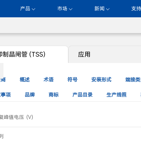
产品
市场
新闻
支
制晶闸管 (TSS)
应用
造商
概述
术语
符号
安装形式
端接类
意事项
品牌
商标
产品目录
生产线照
复峰值电压
(V)
18
24
25
58
65
66
75
90
120
140
列
340
400
440