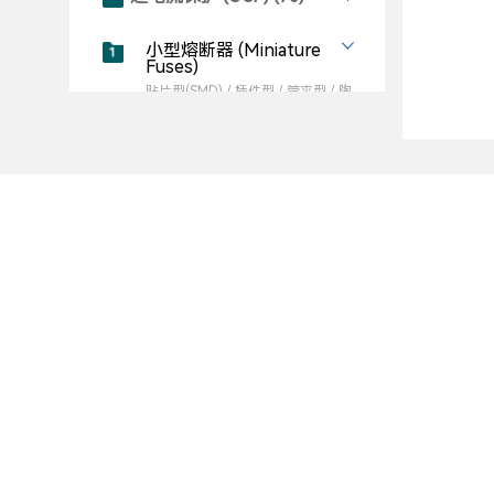
小型熔断器 (Miniature
Fuses)
贴片型(SMD) / 插件型 / 管夹型 / 陶
瓷、玻璃、塑料外壳型 / 26个系列
管状熔断体 (CFL)
轴向插件型 / 管夹型、陶瓷、玻璃外壳
型 / 9个系列
公司简介
商务合作
超小型熔断体 (SFL)
径向插件型 / 塑料外壳型 / 2个系列
商务机会
赛尔特(SETsafe | SETfuse)是一家
社交账号
专注于
电路安全保护与控制元器件
贴片熔断体 (SMFL)
SMD型 / 陶瓷外壳 / 5个系列
设计、制造、销售，以及提供电路
实验中心(
安全解决方案的股份制企业
。产品
实验）
线绕熔断电阻器 (RXF)
畅销超50个国家，广泛应用于
数据
轴向插件型 / 陶瓷体 / 2个系列
中心供配电系统及设备电源、机器
简介