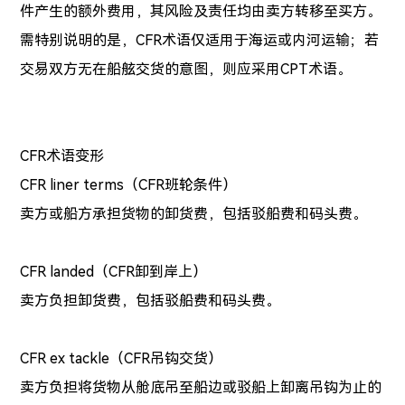
件产生的额外费用，其风险及责任均由卖方转移至买方。
需特别说明的是，CFR术语仅适用于海运或内河运输；若
交易双方无在船舷交货的意图，则应采用CPT术语。
CFR术语变形
CFR liner terms（CFR班轮条件）
卖方或船方承担货物的卸货费，包括驳船费和码头费。
CFR landed（CFR卸到岸上）
卖方负担卸货费，包括驳船费和码头费。
CFR ex tackle（CFR吊钩交货）
卖方负担将货物从舱底吊至船边或驳船上卸离吊钩为止的