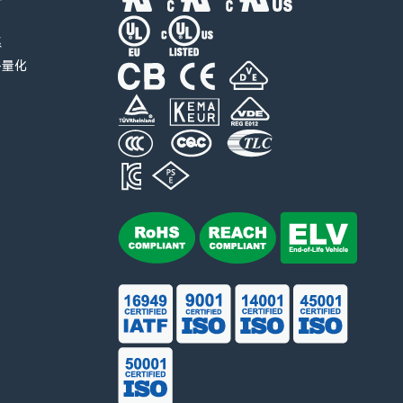
系
-量化