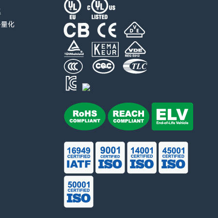
系
-量化