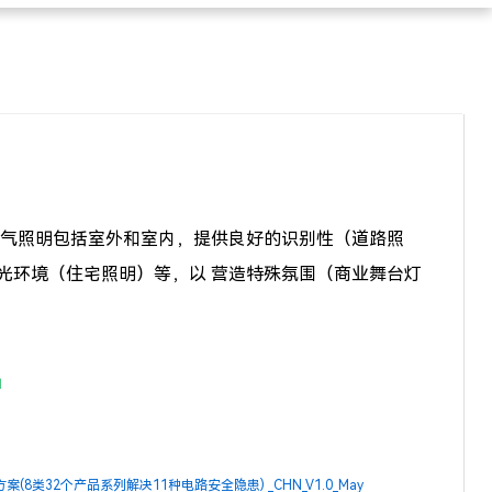
电气照明包括室外和室内，提供良好的识别性（道路照
光环境（住宅照明）等，以 营造特殊氛围（商业舞台灯
品
8类32个产品系列解决11种电路安全隐患) _CHN_V1.0_May