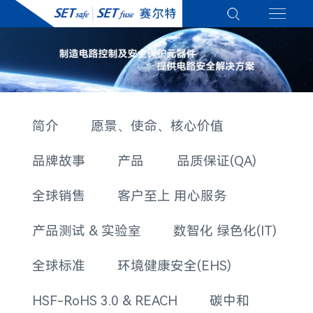
简介
愿景、使命、核心价值
品牌故事
产品
品质保证(QA)
全球销售
客户至上 用心服务
产品测试 & 实验室
数智化 绿色化(IT)
全球标准
环境健康安全(EHS)
HSF-RoHS 3.0 & REACH
碳中和