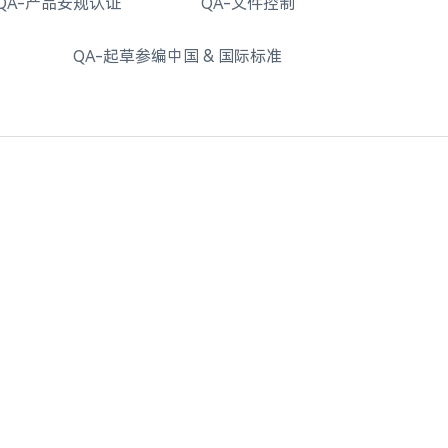
QA-产品安规认证
QA-文件控制
QA-起草参编中国 & 国际标准