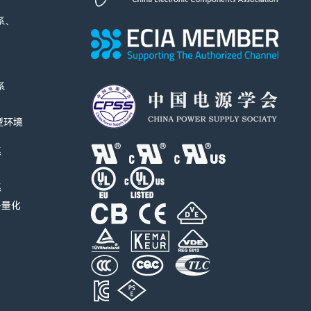
系、
系
I型环境
系
系
-量化