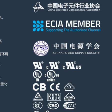
系、
系
I型环境
系
系
-量化