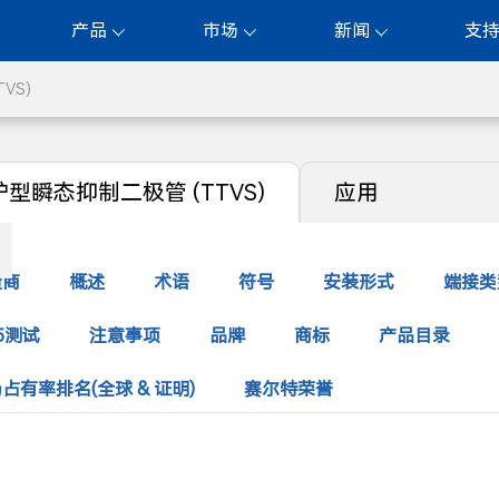
产品
市场
新闻
支
VS)
型瞬态抑制二极管 (TTVS)
应用
造商
概述
术语
符号
安装形式
端接类
5测试
注意事项
品牌
商标
产品目录
占有率排名(全球 & 证明)
赛尔特荣誉