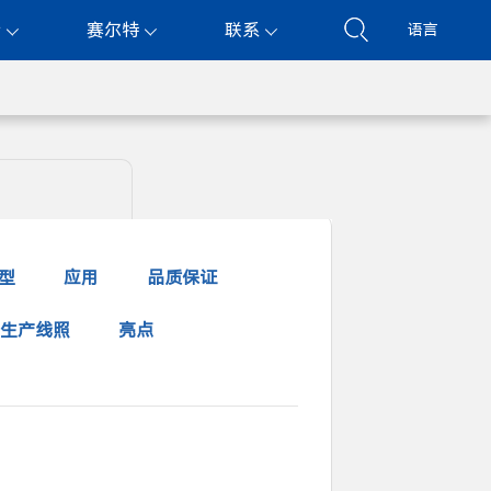
持
赛尔特
联系
语言
型
应用
品质保证
生产线照
亮点