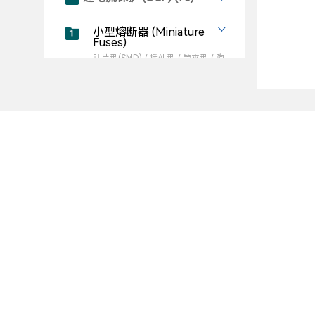
小型熔断器 (Miniature
Fuses)
贴片型(SMD) / 插件型 / 管夹型 / 陶
瓷、玻璃、塑料外壳型 / 26个系列
管状熔断体 (CFL)
轴向插件型 / 管夹型、陶瓷、玻璃外壳
型 / 9个系列
公司简介
商务合作
超小型熔断体 (SFL)
径向插件型 / 塑料外壳型 / 2个系列
商务机会
赛尔特(SETsafe | SETfuse)是一家
社交账号
专注于
电路安全保护与控制元器件
贴片熔断体 (SMFL)
SMD型 / 陶瓷外壳 / 5个系列
设计、制造、销售，以及提供电路
实验中心(
安全解决方案的股份制企业
。产品
实验）
线绕熔断电阻器 (RXF)
畅销超50个国家，广泛应用于
数据
轴向插件型 / 陶瓷体 / 2个系列
中心供配电系统及设备电源、机器
简介